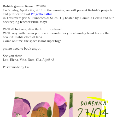
Robida goes to Roma!! 🌸🌸🌸
On Sunday, April 27th, at 11 in the morning, we will present Robida's projects
and publications at
Progetto Esthia
in Trastevere (via S. Francesco di Sales 1C), hosted by Flaminia Celata and our
beekeeping teacher Erika Mayr.
We'll all be there, directly from Topolove!
We'll carry with us our publications and offer you a Sunday breakfast on the
beautiful table cloth of Izba.
Come on time, the space is not super big!
p.s. no need to book a spot!
See you there
Lau, Elena, Vida, Dora, Ola, Aljaž <3
Poster made by Lau