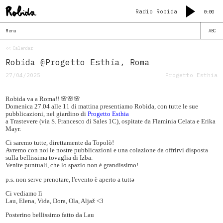
Radio Robida
0:00
Menu
ABC
<< Calendar
Robida @Progetto Esthia, Roma
27/04/2025
Progetto Esthia
Robida va a Roma!! 🌸🌸🌸
Domenica 27.04 alle 11 di mattina presentiamo Robida, con tutte le sue
pubblicazioni, nel giardino di
Progetto Esthia
a Trastevere (via S. Francesco di Sales 1C), ospitate da Flaminia Celata e Erika
Mayr.
Ci saremo tutte, direttamente da Topolò!
Avremo con noi le nostre pubblicazioni e una colazione da offrirvi disposta
sulla bellissima tovaglia di Izba.
Venite puntuali, che lo spazio non è grandissimo!
p.s. non serve prenotare, l'evento è aperto a tuttə
Ci vediamo lì
Lau, Elena, Vida, Dora, Ola, Aljaž <3
Posterino bellissimo fatto da Lau