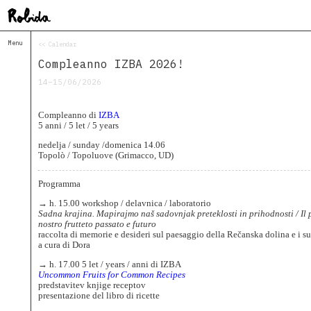
Menu
<< Calendar
Home
Compleanno IZBA 2026!
About
&
14–15/06/2026
Contacts
Contacts
Compleanno di
IZBA
Topolò
5 anni / 5 let / 5 years
Izba
nedelja / sunday /domenica 14.06
Topolò / Topoluove (Grimacco, UD)
Projects
Academy
Programma
of
Margins
→ h. 15.00 workshop / delavnica / laboratorio
Robida
Sadna krajina. Mapirajmo naš sadovnjak preteklosti in prihodnosti / Il
Magazine
nostro frutteto passato e futuro
raccolta di memorie e desideri sul paesaggio della Rečanska dolina e i suo
Publications
a cura di Dora
Radio
→ h. 17.00 5 let / years / anni di IZBA
Robida
Uncommon Fruits for Common Recipes
predstavitev knjige receptov
Radio
presentazione del libro di ricette
Drugega