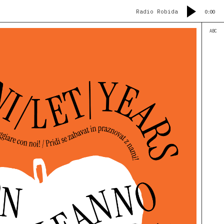
Radio Robida
0:00
ABC