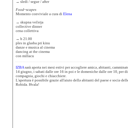
The
→ sledi / segue / after
Village
as
Food~scapes
House
Momento conviviale a cura di
Elena
Uncommon
→ skupna večerja
Fruits
collective dinner
cena collettiva
Community
→ h 21.00
People
ples in glasba pri kinu
Journal
danze e musica al cinema
dancing at the cinema
Dwellings
con millacu
Calendar
IZBA
sarà aperta nei mesi estivi per accogliere amicə, abitanti, camminat
14 giugno, i sabati dalle ore 16 in poi e le domeniche dalle ore 10, per d
compagnia, giochi e chiacchiere.
L'apertura è possibile grazie all'aiuto dellə abitanti del paese e sociə d
Robida. Hvala!