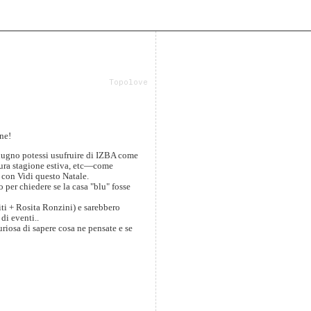
Topolove
ne!
 giugno potessi usufruire di IZBA come
tura stagione estiva, etc—come
 con Vidi questo Natale.
 per chiedere se la casa "blu" fosse
ti + Rosita Ronzini) e sarebbero
di eventi..
riosa di sapere cosa ne pensate e se