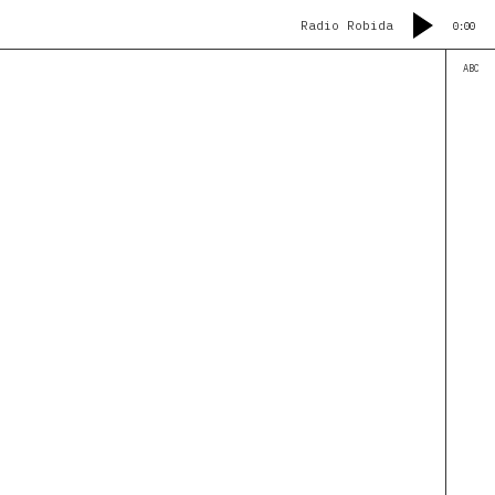
Radio Robida
0:00
ABC