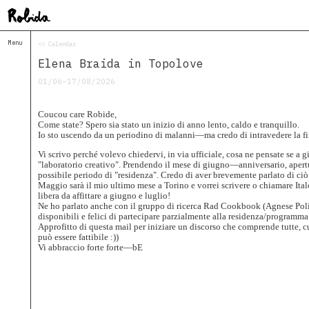
Menu
<< Calendar
Home
Elena Braida in Topolove
About
&
01/06–17/08/2026
Contacts
Contacts
Coucou care Robide,
Topolò
Come state? Spero sia stato un inizio di anno lento, caldo e tranquillo.
Io sto uscendo da un periodino di malanni—ma credo di intravedere la fi
Izba
Vi scrivo perché volevo chiedervi, in via ufficiale, cosa ne pensate se a
Projects
"laboratorio creativo". Prendendo il mese di giugno—anniversario, aper
Academy
possibile periodo di "residenza". Credo di aver brevemente parlato di ciò
of
Maggio sarà il mio ultimo mese a Torino e vorrei scrivere o chiamare Italo
Margins
libera da affittare a giugno e luglio!
Ne ho parlato anche con il gruppo di ricerca Rad Cookbook (Agnese Poli
Robida
disponibili e felici di partecipare parzialmente alla residenza/programma 
Magazine
Approfitto di questa mail per iniziare un discorso che comprende tutte, cu
può essere fattibile :))
Publications
Vi abbraccio forte forte—bE
Radio
Robida
Radio
Drugega