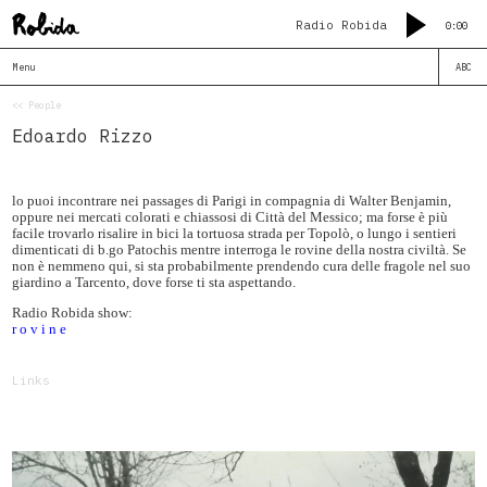
Radio Robida
0:00
Menu
ABC
<< People
Edoardo Rizzo
lo puoi incontrare nei passages di Parigi in compagnia di Walter Benjamin,
oppure nei mercati colorati e chiassosi di Città del Messico; ma forse è più
facile trovarlo risalire in bici la tortuosa strada per Topolò, o lungo i sentieri
dimenticati di b.go Patochis mentre interroga le rovine della nostra civiltà. Se
non è nemmeno qui, si sta probabilmente prendendo cura delle fragole nel suo
giardino a Tarcento, dove forse ti sta aspettando.
Radio Robida show:
r o v i n e
Links